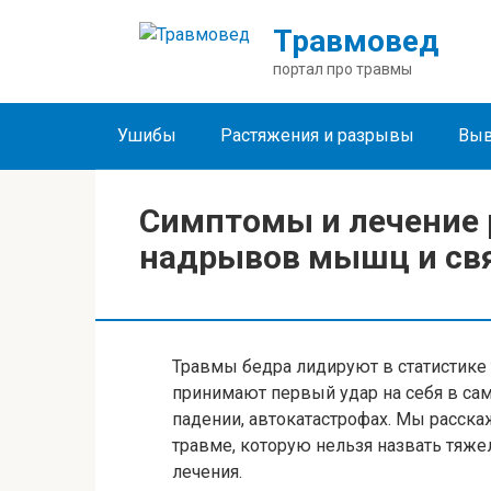
Перейти
Травмовед
к
контенту
портал про травмы
Ушибы
Растяжения и разрывы
Выв
Симптомы и лечение 
надрывов мышц и свя
Травмы бедра лидируют в статистике
принимают первый удар на себя в сам
падении, автокатастрофах. Мы расск
травме, которую нельзя назвать тяжел
лечения.