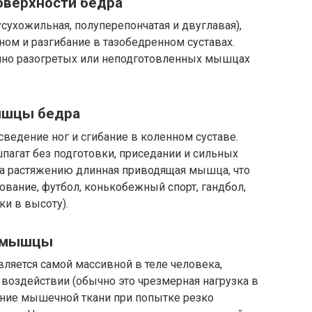
оверхности бедра
ухожильная, полуперепончатая и двуглавая),
ном и разгибание в тазобедренном суставах.
чно разогретых или неподготовленных мышцах
ышцы бедра
сведение ног и сгибание в коленном суставе.
шпагат без подготовки, приседании и сильных
а растяжению длинная приводящая мышца, что
тование, футбол, конькобежный спорт, гандбол,
ки в высоту).
й мышцы
ляется самой массивной в теле человека,
 воздействии (обычно это чрезмерная нагрузка в
ние мышечной ткани при попытке резко