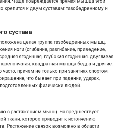
ения. Чаще повреждается прямая мышца этой
ых крепится к двум суставам: тазобедренному и
го сустава
асположена целая группа тазобедренных мышц,
ния ноги (сгибание, разгибание, приведение,
средняя ягодичная, глубокая ягодичная, двуглавая
ерепончатая, квадратная мышца бедра и другие.
часто, причем не только при занятиях спортом.
ращение, что бывает при падении, ударах,
еподготовленных физически людей.
нию с растяжением мышц. Ей предшествует
ой ткани, которое приводит к истончению
ств. Растяжение связок возможно в области