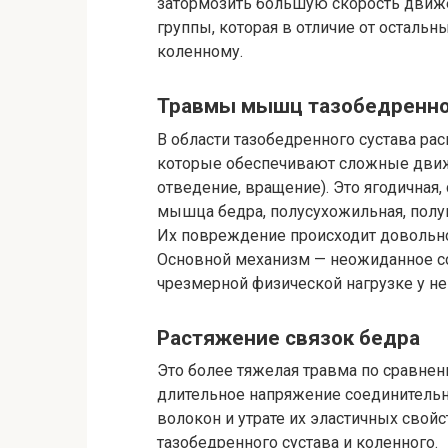
затормозить большую скорость движ
группы, которая в отличие от остальн
коленному.
Травмы мышц тазобедренно
В области тазобедренного сустава р
которые обеспечивают сложные движе
отведение, вращение). Это ягодичная, 
мышца бедра, полусухожильная, полуп
Их повреждение происходит довольно 
Основной механизм — неожиданное сок
чрезмерной физической нагрузке у н
Растяжение связок бедра
Это более тяжелая травма по сравне
длительное напряжение соединительн
волокон и утрате их эластичных свой
тазобедренного сустава и коленного.