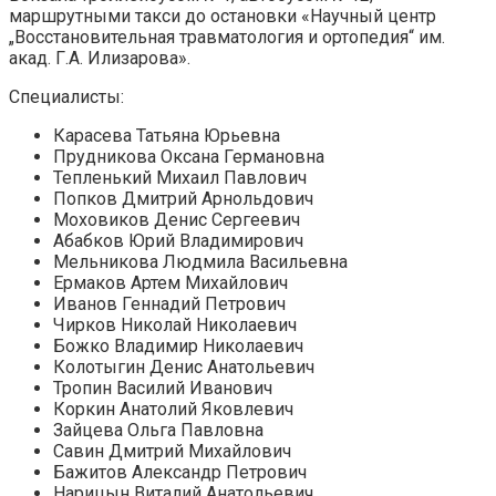
маршрутными такси до остановки «Научный центр
„Восстановительная травматология и ортопедия“ им.
акад. Г.А. Илизарова».
Специалисты:
К
арасева Татьяна Юрьевна
Прудникова Оксана Германовна
Тепленький Михаил Павлович
Попков Дмитрий Арнольдович
Моховиков Денис Сергеевич
Абабков Юрий Владимирович
Мельникова Людмила Васильевна
Ермаков Артем Михайлович
Иванов Геннадий Петрович
Чирков Николай Николаевич
Божко Владимир Николаевич
Колотыгин Денис Анатольевич
Тропин Василий Иванович
Коркин Анатолий Яковлевич
Зайцева Ольга Павловна
Савин Дмитрий Михайлович
Бажитов Александр Петрович
Нарицын Виталий Анатольевич