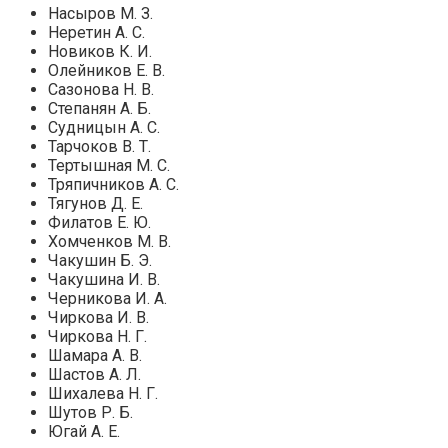
Насыров М. З.
Неретин А. С.
Новиков К. И.
Олейников Е. В.
Сазонова Н. В.
Степанян А. Б.
Судницын А. С.
Тарчоков В. Т.
Тертышная М. С.
Тряпичников А. С.
Тягунов Д. Е.
Филатов Е. Ю.
Хомченков М. В.
Чакушин Б. Э.
Ч
акушина И. В.
Черникова И. А.
Чиркова И. В.
Чиркова Н. Г.
Шамара А. В.
Шастов А. Л.
Шихалева Н. Г.
Шутов Р. Б.
Югай А. Е.