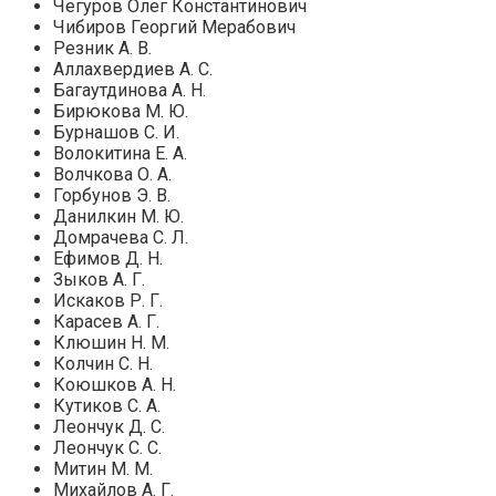
Чегуров Олег Константинович
Чибиров Георгий Мерабович
Резник А. В.
Аллахвердиев А. С.
Багаутдинова А. Н.
Бирюкова М. Ю.
Бурнашов С. И.
Волокитина Е. А.
Волчкова О. А.
Горбунов Э. В.
Данилкин М. Ю.
Домрачева С. Л.
Ефимов Д. Н.
З
ыков А. Г.
Искаков Р. Г.
Карасев А. Г.
Клюшин Н. М.
Колчин С. Н.
Коюшков А. Н.
Кутиков С. А.
Леончук Д. С.
Леончук С. С.
Митин М. М.
Михайлов А. Г.