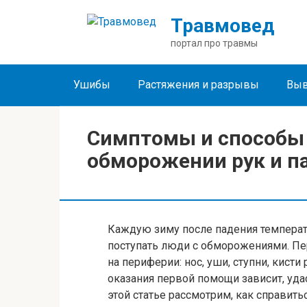
Перейти
Травмовед
к
контенту
портал про травмы
Ушибы
Растяжения и разрывы
Выв
Симптомы и способы 
обморожении рук и п
Каждую зиму после падения температ
поступать люди с обморожениями. Пе
на периферии: нос, уши, ступни, кисти
оказания первой помощи зависит, уда
этой статье рассмотрим, как справит