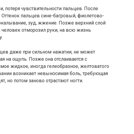
и, потеря чувствительности пальцев. После
. Оттенок пальцев сине-багровый, фиолетово-
покалывание, зуд, жжение. Позже верхний слой
 человек отморозил руки, на всю жизнь
у.
ьцев даже при сильном нажатии, не может
я на ощупь. Позже она отслаивается с
ое жидкое, иногда гелеобразное, желтоватого
евании возникает невыносимая боль, требующая
т, но потом заново отрастают ногти.